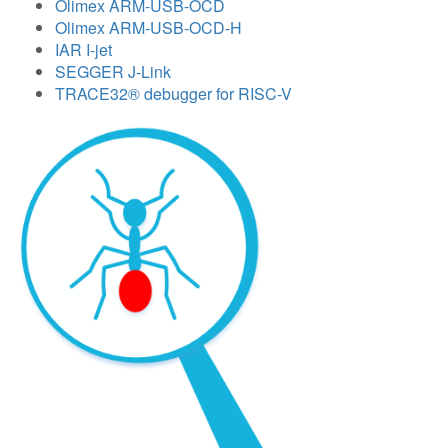
Olimex ARM-USB-OCD
Olimex ARM-USB-OCD-H
IAR I-jet
SEGGER J-Link
TRACE32® debugger for RISC-V